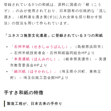
登録されている3つの和紙は、原料に国産の「楮（こう
ぞ）」のみが使用されており、日本固有の伝統的な「流し
漉き」（紙料液を漉き簀(す)に入れ全体を揺り動かす技
法）の技法を用いて作られています。
「ユネスコ無形文化遺産」に登録されている３つの和紙
「
石州半紙（せきしゅうばんし）
」（島根県浜田市）
– 石州半紙技術者会・石州和紙協同組合HPより
「
本美濃紙（ほんみのし）
」（岐阜県美濃市） – 美濃
市教育委員会HPより
「
細川紙（ほそかわし）」
（埼玉県小川町、東秩父
村） – 埼玉伝統工芸会館HPより
手すき和紙の特徴
製造工程が、日本古来の手作り