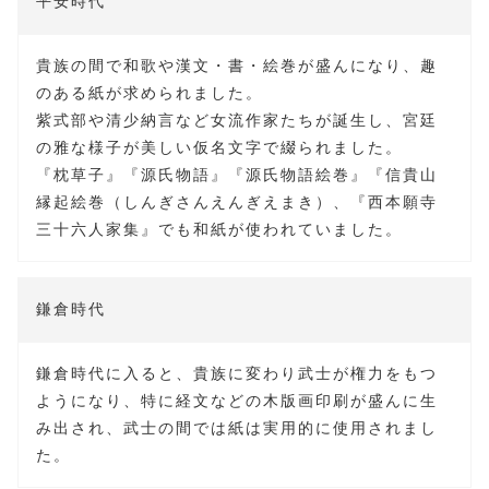
平安時代
貴族の間で和歌や漢文・書・絵巻が盛んになり、趣
のある紙が求められました。
紫式部や清少納言など女流作家たちが誕生し、宮廷
の雅な様子が美しい仮名文字で綴られました。
『枕草子』『源氏物語』『源氏物語絵巻』『信貴山
縁起絵巻（しんぎさんえんぎえまき）、『西本願寺
三十六人家集』でも和紙が使われていました。
鎌倉時代
鎌倉時代に入ると、貴族に変わり武士が権力をもつ
ようになり、特に経文などの木版画印刷が盛んに生
み出され、武士の間では紙は実用的に使用されまし
た。