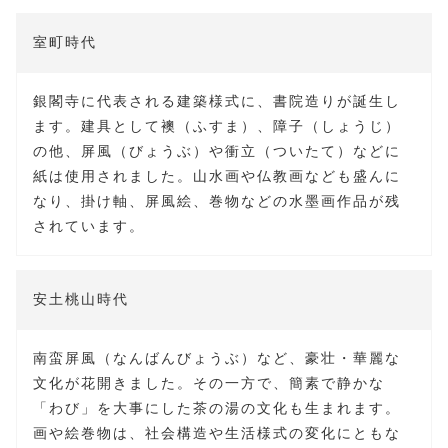
室町時代
銀閣寺に代表される建築様式に、書院造りが誕生し
ます。建具として襖（ふすま）、障子（しょうじ）
の他、屏風（びょうぶ）や衝立（ついたて）などに
紙は使用されました。山水画や仏教画なども盛んに
なり、掛け軸、屏風絵、巻物などの水墨画作品が残
されています。
安土桃山時代
南蛮屏風（なんばんびょうぶ）など、豪壮・華麗な
文化が花開きました。その一方で、簡素で静かな
「わび」を大事にした茶の湯の文化も生まれます。
画や絵巻物は、社会構造や生活様式の変化にともな