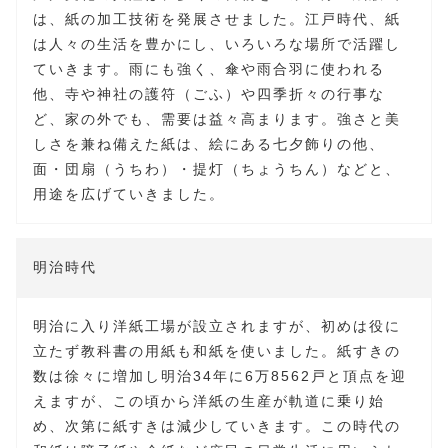
は、紙の加工技術を発展させました。江戸時代、紙
は人々の生活を豊かにし、いろいろな場所で活躍し
ていきます。雨にも強く、傘や雨合羽に使われる
他、寺や神社の護符（ごふ）や四季折々の行事な
ど、家の外でも、需要は益々高まります。強さと美
しさを兼ね備えた紙は、絵にある七夕飾りの他、
面・団扇（うちわ）・提灯（ちょうちん）などと、
用途を広げていきました。
明治時代
明治に入り洋紙工場が設立されますが、初めは役に
立たず教科書の用紙も和紙を使いました。紙すきの
数は徐々に増加し明治34年に6万8562戸と頂点を迎
えますが、この頃から洋紙の生産が軌道に乗り始
め、次第に紙すきは減少していきます。この時代の