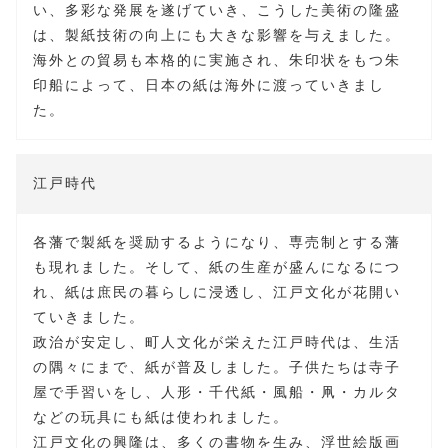
い、多彩な発展を遂げていき、こうした美術の隆盛
は、製紙技術の向上にも大きな影響を与えました。
海外との貿易も本格的に実施され、朱印状をもつ朱
印船によって、日本の紙は海外に渡っていきまし
た。
江戸時代
各藩で製紙を奨励するようになり、専売制とする藩
も現れました。そして、紙の生産が盛んになるにつ
れ、紙は庶民の暮らしに浸透し、江戸文化が花開い
ていきました。
政治が安定し、町人文化が栄えた江戸時代は、生活
の隅々にまで、紙が普及しました。子供たちは寺子
屋で手習いをし、人形・千代紙・風船・凧・カルタ
などの玩具にも紙は使われました。
江戸文化の興隆は、多くの書物を生み、浮世絵版画