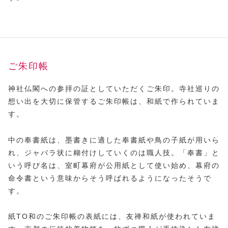
ご朱印帳
神社仏閣への参拝の証としていただくご朱印。寺社巡りの
想い出を大切に保管するご朱印帳は、和紙で作られていま
す。
中の奉書紙は、墨書きに適した奉書紙や鳥の子紙が用いら
れ、ジャバラ状に糊付けしていくのは職人技。「奉書」と
いう呼び名は、室町幕府が公用紙として使い始め、幕府の
命令書という意味からそう呼ばれるようになったそうで
す。
紙TO和のご朱印帳の表紙には、友禅和紙が使われていま